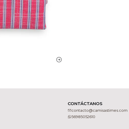
CONTÁCTANOS
contacto@camisastimes.com
56985052610