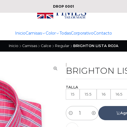
DROP 0001
Inicio
Camisas
Color
Todas
Corporativo
Contacto
Inicio
Camisas
Calce
Regular
BRIGHTON LISTA ROJA
|
BRIGHTON LI
TALLA
15
15.5
16
16.5
Agr
Cantidad