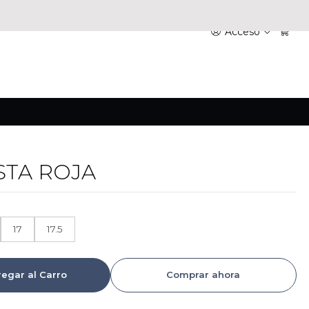
Acceso
STA ROJA
17
17.5
egar al Carro
Comprar ahora