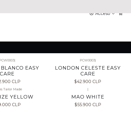
Acceso
PCW0003
|
PCW0003
|
BLANCO EASY
LONDON CELESTE EASY
CARE
CARE
2.900 CLP
$42.900 CLP
s Tailor Made
|
IZE YELLOW
MAO WHITE
9.000 CLP
$55.900 CLP