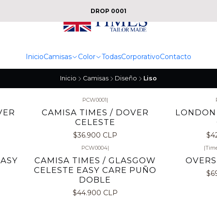
DROP 0001
Inicio
Camisas
Color
Todas
Corporativo
Contacto
Inicio
Camisas
Diseño
Liso
PCW0001
|
VER
CAMISA TIMES / DOVER
LONDON 
CELESTE
$36.900 CLP
$4
PCW0004
|
|
Time
EASY
CAMISA TIMES / GLASGOW
OVERS
CELESTE EASY CARE PUÑO
$6
DOBLE
$44.900 CLP