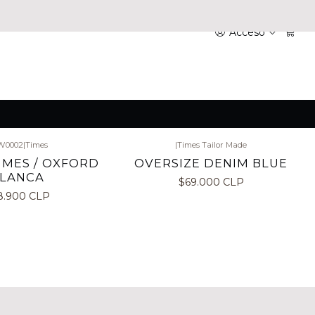
Acceso
W0002
|
Times
|
Times Tailor Made
IMES / OXFORD
OVERSIZE DENIM BLUE
LANCA
$69.000 CLP
8.900 CLP