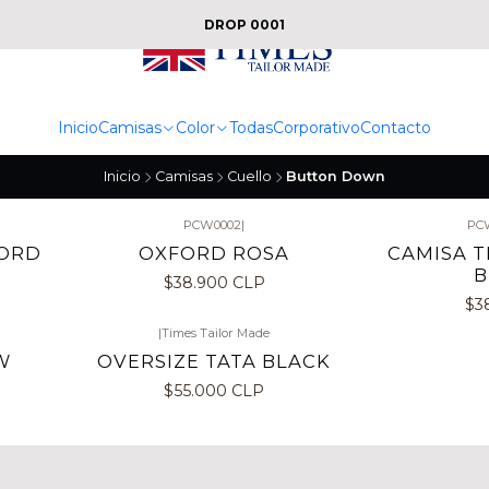
DROP 0001
Inicio
Camisas
Color
Todas
Corporativo
Contacto
Inicio
Camisas
Cuello
Button Down
PCW0002
|
PC
FORD
OXFORD ROSA
CAMISA T
B
$38.900 CLP
$3
|
Times Tailor Made
W
OVERSIZE TATA BLACK
$55.000 CLP