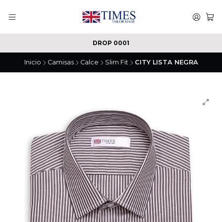
DROP 0001
Inicio
Camisas
Calce
Slim Fit
CITY LISTA NEGRA