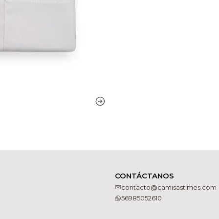
CONTÁCTANOS
contacto@camisastimes.com
56985052610