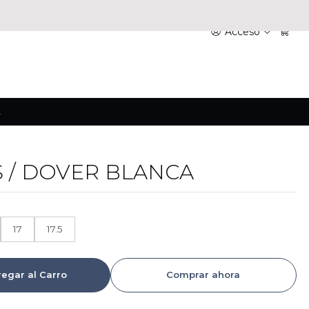
Acceso
A
S / DOVER BLANCA
17
17.5
egar al Carro
Comprar ahora